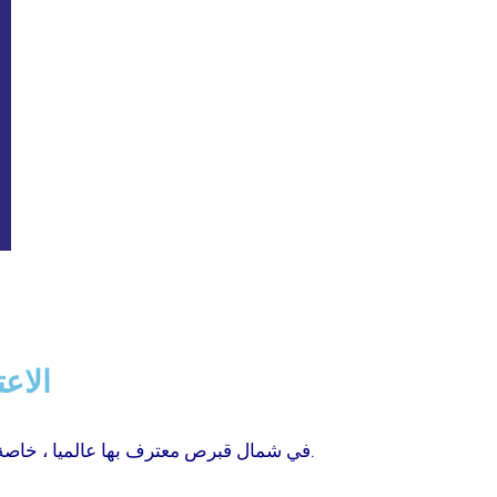
الاعت
نعم، جامعة كيرينيا (University of Kyrenia) في شمال قبرص معترف بها عالميا ، خاصة في مجالات الطيران والبحرية والهندسة.