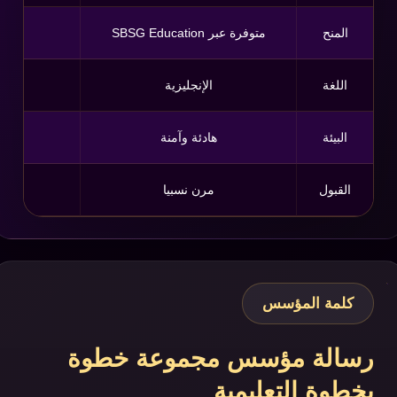
المنح
متوفرة عبر SBSG Education
اللغة
الإنجليزية
إنجل
البيئة
هادئة وآمنة
مدن ك
القبول
مرن نسبيا
قد يك
كلمة المؤسس
رسالة مؤسس مجموعة خطوة
بخطوة التعليمية