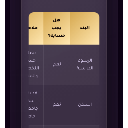
هل
البند
يجب
ملاحظة
حسابه؟
تختلف
الرسوم
حسب
نعم
الدراسية
التخصص
والمنحة.
قد يكون
سكن
السكن
نعم
جامعي أو
خاص.