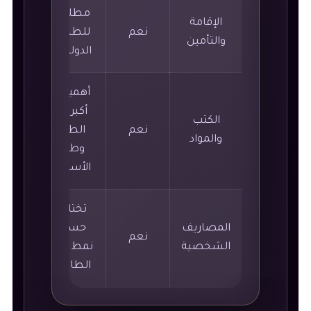
مطلوبة
الإقامة
نعم
للطلاب
والتأمين
الدوليين.
أهميتها
أكبر في
الكتب
نعم
الطب
والمواد
وطب
الأسنان.
تختلف
المصاريف
حسب
نعم
الشخصية
نمط حياة
الطالب.