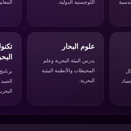
ندسية
اللوجستية الدولية.
المعايي
علوم البحار
تكنول
البح
يدرس البيئة البحرية وعلم
المحيطات والأنظمة البيئية
ال
برنام
البحرية.
تصاد
الصيد 
البحرية