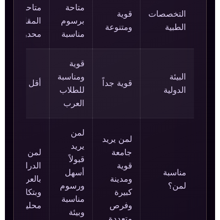
متاحة
متاحة لكن
التخصصات
قوية
برسوم
المقاعد
الطبية
ومتنوعة
مناسبة
محدودة
قوية
البيئة
ومناسبة
قوية جداً
أقل دولية
الدولية
للطلاب
العرب
لمن
لمن يريد
يريد
جامعة
لمن يريد
قبولاً
قوية
الدراسة
مناسبة
أسهل
ومدينة
بالعربية
لمن؟
ورسوم
كبيرة
وبتكاليف
مناسبة
وفرص
محلية
وبيئة
متعددة