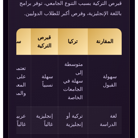
قبرص التركية بسبب التنوع الجامعي، توفر برامج
باللغة الإنجليزية، وفرص أكبر للطلاب الدوليين.
قبرص
المقارنة
تركيا
سوريا
التركية
متوسطة
تعتمد
إلى
سهولة
سهلة
على
سهلة في
القبول
نسبياً
المعدل
الجامعات
والمفاضلة
الخاصة
لغة
تركية أو
إنجليزية
عربية
الدراسة
إنجليزية
غالباً
غالباً